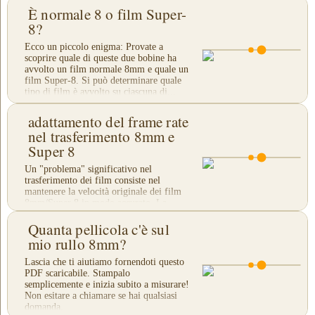
È normale 8 o film Super-
8?
Ecco un piccolo enigma: Provate a
scoprire quale di queste due bobine ha
avvolto un film normale 8mm e quale un
film Super-8. Si può determinare quale
tipo di film è avvolto su ciascuna di...
adattamento del frame rate
nel trasferimento 8mm e
Super 8
Un "problema" significativo nel
trasferimento dei film consiste nel
mantenere la velocità originale dei film
8mm/Super 8 in modo accurato. La
velocità del film Normal 8 è
Quanta pellicola c'è sul
generalmente di 16...
mio rullo 8mm?
Lascia che ti aiutiamo fornendoti questo
PDF scaricabile. Stampalo
semplicemente e inizia subito a misurare!
Non esitare a chiamare se hai qualsiasi
domanda.