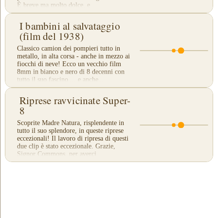
È breve ma molto dolce, e...
I bambini al salvataggio
(film del 1938)
Classico camion dei pompieri tutto in
metallo, in alta corsa - anche in mezzo ai
fiocchi di neve! Ecco un vecchio film
8mm in bianco e nero di 8 decenni con
tutto il suo fascino ... e anche...
Riprese ravvicinate Super-
8
Scoprite Madre Natura, risplendente in
tutto il suo splendore, in queste riprese
eccezionali! Il lavoro di ripresa di questi
due clip è stato eccezionale. Grazie,
Signor Commons, per averci...