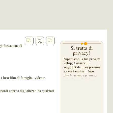
italizzazione di
Si tratta di
privacy!
Rispettiamo la tua privacy.
&nbsp; Conservi il
copyright dei tuoi preziosi
ricordi familiari! Non
tutte le aziende possono
 i loro film di famiglia, video o
dirlo. Controlla le loro
"note in piccolo" per
assicurarti che...
cordi appena digitalizzati da qualsiasi