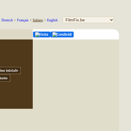
Deutsch
•
Français
•
Italiano
•
English
Visita
Condividi
na iniziale
tatto