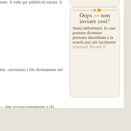
enuto. A volte per pubblicità mirata. A
.
Oops — non
inviare così!
Senza imbottitura, le cose
possono diventare
piuttosto disordinate e la
scatola può più facilmente
strapparsi durante il
transito. Si prega di
ricordarsi di imbottire un
po' e sigillare la...
film, carichiamo i file direttamente nel
 — date accesso esattamente a chi
la Privacy
e
Maggiori informazioni sul nostro Blog
.