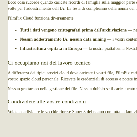
Ecco cosa succede quando caricate ricordi di famiglia sulla maggior parte dei
volte per l'addestramento dell'IA. La festa di compleanno della nonna del
FilmFix Cloud funziona diversamente:
Tutti i dati vengono crittografati prima dell'archiviazione
— nem
Nessun addestramento IA, nessun data mining
— i vostri conten
Infrastruttura ospitata in Europa
— la nostra piattaforma Nextcl
Ci occupiamo noi del lavoro tecnico
A differenza dei tipici servizi cloud dove caricate i vostri file, FilmFix ca
vostro spazio cloud personale. Ricevete le credenziali di accesso e potete i
Nessun grattacapo nella gestione dei file. Nessun dubbio se il caricamento
Condividete alle vostre condizioni
Volete condividere le vecchie riprese Super 8 del nonno con tutta la famig
Utilizzando il nostro sito, ricono
Sono d'accordo.
volete, e a nessun altro.
Fondamenta Open Source