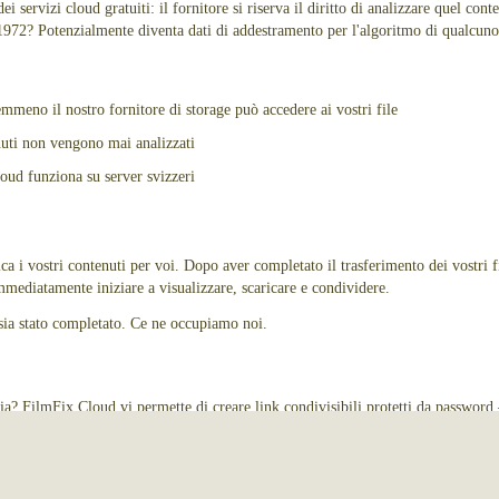
 servizi cloud gratuiti: il fornitore si riserva il diritto di analizzare quel cont
 1972? Potenzialmente diventa dati di addestramento per l'algoritmo di qualcuno
meno il nostro fornitore di storage può accedere ai vostri file
uti non vengono mai analizzati
oud funziona su server svizzeri
rica i vostri contenuti per voi. Dopo aver completato il trasferimento dei vostri 
mmediatamente iniziare a visualizzare, scaricare e condividere.
 sia stato completato. Ce ne occupiamo noi.
lia? FilmFix Cloud vi permette di creare link condivisibili protetti da password
sci di aver letto e compreso la nostra
Politica sui Cookie
, la
Politica sul