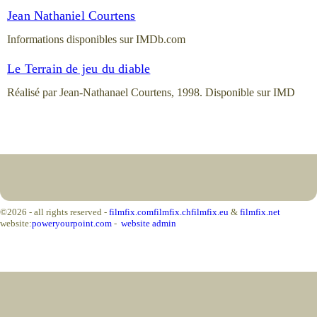
Jean Nathaniel Courtens
Informations disponibles sur IMDb.com
Le Terrain de jeu du diable
Réalisé par Jean-Nathanael Courtens, 1998. Disponible sur IMD
©2026 - all rights reserved -
filmfix.com
filmfix.ch
filmfix.eu
&
filmfix.net
website:
poweryourpoint.com
-
website admin