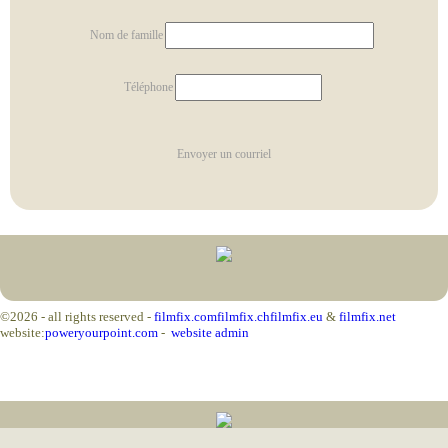
Nom de famille
Téléphone
Envoyer un courriel
©2026 - all rights reserved -
filmfix.com
filmfix.ch
filmfix.eu
&
filmfix.net
website:
poweryourpoint.com
-
website admin