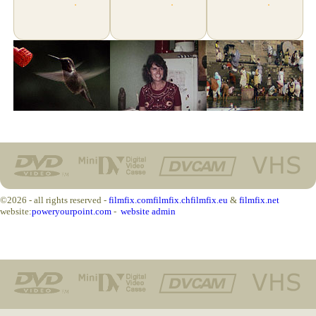
©2026 - all rights reserved -
filmfix.com
filmfix.ch
filmfix.eu
&
filmfix.net
website:
poweryourpoint.com
-
website admin