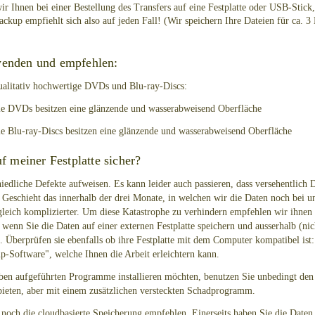
ir Ihnen bei einer Bestellung des Transfers auf eine Festplatte oder USB-Stick,
Backup empfiehlt sich also auf jeden Fall! (Wir speichern Ihre Dateien für ca. 
wenden und empfehlen:
ualitativ hochwertige DVDs und Blu-ray-Discs:
e DVDs besitzen eine glänzende und wasserabweisend Oberfläche
 Blu-ray-Discs besitzen eine glänzende und wasserabweisend Oberfläche
uf meiner Festplatte sicher?
iedliche Defekte aufweisen. Es kann leider auch passieren, dass versehentlich D
 Geschieht das innerhalb der drei Monate, in welchen wir die Daten noch bei un
leich komplizierter. Um diese Katastrophe zu verhindern empfehlen wir ihnen de
, wenn Sie die Daten auf einer externen Festplatte speichern und ausserhalb (
. Überprüfen sie ebenfalls ob ihre Festplatte mit dem Computer kompatibel i
up-Software", welche Ihnen die Arbeit erleichtern kann.
n aufgeführten Programme installieren möchten, benutzen Sie unbedingt den off
ieten, aber mit einem zusätzlichen versteckten Schadprogramm.
noch die cloudbasierte Speicherung empfehlen. Einerseits haben Sie die Daten s