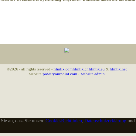
©2026 - all rights reserved -
filmfix.com
filmfix.ch
filmfix.eu
&
filmfix.net
website:
poweryourpoint.com
-
website admin
Sie an, dass Sie unsere
Cookie-Richtlinien
,
Datenschutzerklärung
und 