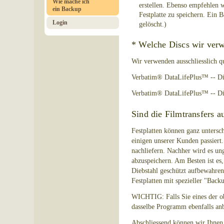
Wie mache ich
erstellen. Ebenso empfehlen w
ein Backup
Festplatte zu speichern. Ein 
Login
gelöscht.)
* Welche Discs wir ver
Wir verwenden ausschliesslich q
Verbatim® DataLifePlus™ -- Di
Verbatim® DataLifePlus™ -- Die
Sind die Filmtransfers a
Festplatten können ganz untersch
einigen unserer Kunden passiert.
nachliefern. Nachher wird es ung
abzuspeichern. Am Besten ist es
Diebstahl geschützt aufbewahren
Festplatten mit spezieller "Back
WICHTIG: Falls Sie eines der obe
dasselbe Programm ebenfalls anb
Abschliessend können wir Ihnen 