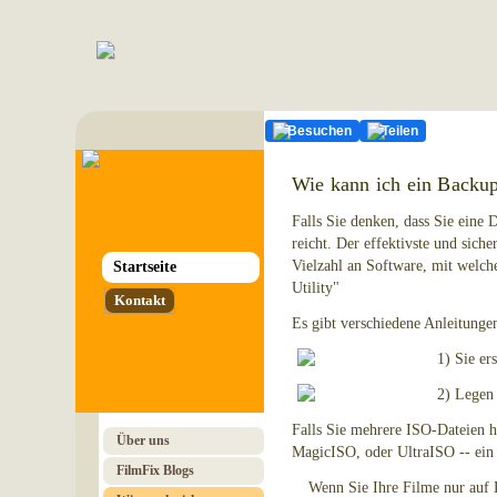
Besuchen
Teilen
Wie kann ich ein Backup
Falls Sie denken, dass Sie eine 
reicht. Der effektivste und sich
Vielzahl an Software, mit welc
Startseite
Utility"
Kontakt
Es gibt verschiedene Anleitungen
1) Sie er
2) Legen 
Falls Sie mehrere ISO-Dateien h
Über uns
MagicISO, oder UltraISO -- ei
FilmFix Blogs
Wenn Sie Ihre Filme nur auf 