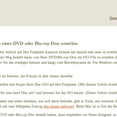
Deuts
 einer DVD oder Blu-ray-Disc erstellen
Disc einfach auf Ihre Festplatte kopieren können um danach eine neue zu erstell
erste Weg besteht darin, von Ihrer DVD/Blu-ray-Disc ein ISO-File zu erstellen (
her Sie das erledigen können und hängt vom Betriebssystem ab. Für Windows e
 im Internet, das Prinzip ist aber immer dasselbe:
stellen eine Kopie Ihrer Disc-ISO auf Ihre Festplatte. (Mit diesem Schritt erstel
Sie eine leere Disc ein* und brennen Sie das ISO darauf. (Dieser Schritt erstel
aben und sehen möchten, was sich darin befindet, gibt es Tools, mit welchem 
n Link zum Wikipedia Eintrag
disc image software
). Beim Mac ist es Teil des B
DVD oder Blu-ray-Disc bestellt haben, dann empfehlen wir Ihnen dringend, so 